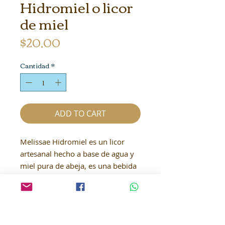
Hidromiel o licor
de miel
Precio
$20,00
Cantidad
*
ADD TO CART
Melissae Hidromiel es un licor
artesanal hecho a base de agua y
miel pura de abeja, es una bebida
alcohólica que puede alcanzar los
13 a 15 grados de porcentaje por
volúmen de alcohol. Es una bebida
semidulce, de aroma complejo