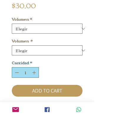
Precio
$30,00
Volumen
*
Volumen
*
Cantidad
*
ADD TO CART
Energía del Cosmos, miel
cosechada con la bendición de las
abejas. Polifloral. No licuificada.
Cruda y de un manejo holístico.