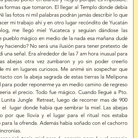
as formas que tomaron. El llegar al Templo donde debía 
Ni las fotos ni mil palabras podrán jamás describir lo que 
cer mi trabajo ahí y en otro lugar recóndito de Yucatán 
blog, me
llegó miel Yucateca y seguían dándose las 
ese pueblo mágico en medio de la nada esa mañana dudé 
oy haciendo? No será una ilusión para tener pretexto de 
dí una señal. Era alrededor de las 7 am hora inusual para 
as abejas otra vez zumbaron y yo sin poder creerlo 
de mi en lugares curiosos. Me animé sin sospechar que 
tacto con la abeja sagrada de estas tierras la Melipona 
id para poder reponerme ya en medio camino de regreso 
eria el precio. Todo fue mágico. Cuando llegué a Pto. 
 Lunita Jungle  Retreat, luego de recorrer mas de 900 
 el  lugar donde había que sembrar la miel. Las abejas 
o por que llovía y el lugar para el ritual nos estaba 
 para la ofrenda. 
Además había soñado con el cachorro 
incronías
.