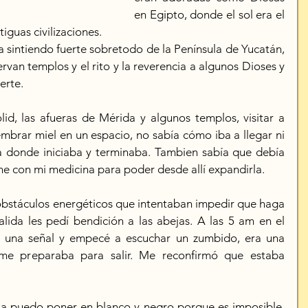
en Egipto, donde el sol era el 
tiguas civilizaciones.
 sintiendo fuerte sobretodo de la Península de Yucatán, 
rvan templos y el rito y la reverencia a algunos Dioses y 
erte. 
lid, las afueras de Mérida y algunos templos, visitar a 
mbrar miel en un espacio, no sabía cómo iba a llegar ni 
bía donde iniciaba y terminaba. Tambien sabía que debía 
ne con mi medicina para poder desde allí expandirla.
bstáculos energéticos que intentaban impedir que haga 
alida les pedí bendición a las abejas. A las 5 am en el 
í una señal y empecé a escuchar un zumbido, era una 
e preparaba para salir. Me reconfirmó que estaba 
 la puedo poner en blanco y negro porque es imposible. 