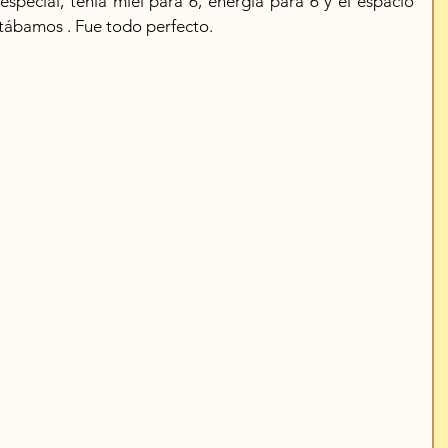
special, tenía miel para 6, energia para 6 y el espacio 
stábamos . Fue todo perfecto.